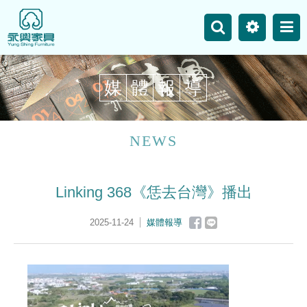
主選單
永興事業
網站地圖
媒
體
報
導
最新消息
產品介紹
NEWS
空間案例
Linking 368《恁去台灣》播出
聯絡我們
2025-11-24
媒體報導