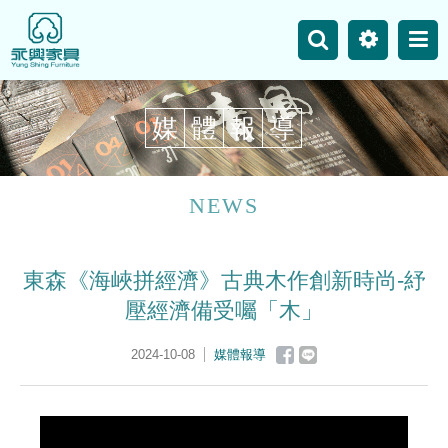
主選單
永興事業
網站地圖
媒
體
報
導
最新消息
產品介紹
NEWS
空間案例
東森《海峽拼經濟》古典木作創新時尚-紓
聯絡我們
壓經濟備受囑「木」
2024-10-08
媒體報導