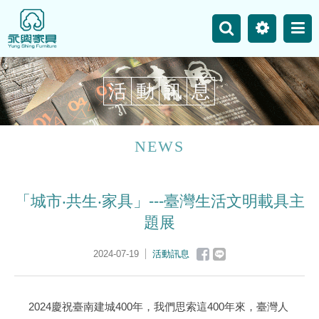
主選單
永興事業
網站地圖
活
動
訊
息
最新消息
產品介紹
NEWS
空間案例
「城市‧共生‧家具」---臺灣生活文明載具主
聯絡我們
題展
2024-07-19
活動訊息
2024慶祝臺南建城400年，我們思索這400年來，臺灣人