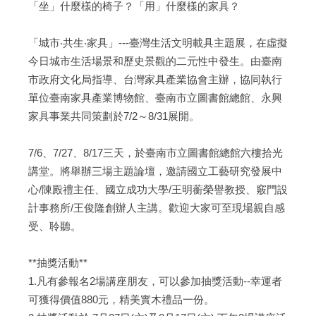
「坐」什麼樣的椅子？「用」什麼樣的家具？
「城市‧共生‧家具」---臺灣生活文明載具主題展，在虛擬
今日城市生活場景和歷史景觀的二元性中發生。由臺南
市政府文化局指導、台灣家具產業協會主辦，協同執行
單位臺南家具產業博物館、臺南市立圖書館總館、永興
家具事業共同策劃於7/2～8/31展開。
7/6、7/27、8/17三天，於臺南市立圖書館總館六樓拾光
講堂。將舉辦三場主題論壇，邀請國立工藝研究發展中
心/陳殿禮主任、國立成功大學/王明蘅榮譽教授、竅門設
計事務所/王俊隆創辦人主講。歡迎大家可至現場親自感
受、聆聽。
**抽獎活動**
1.凡有參報名2場講座朋友，可以參加抽獎活動--幸運者
可獲得價值880元，精美實木禮品一份。