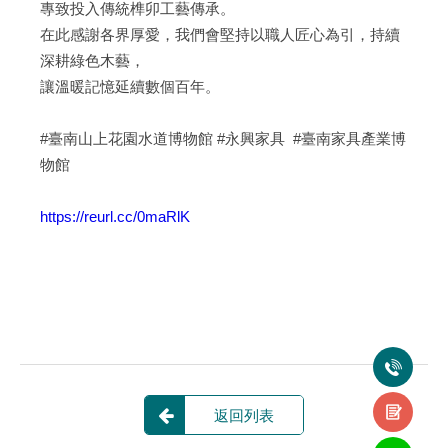
專致投入傳統榫卯工藝傳承。
在此感謝各界厚愛，我們會堅持以職人匠心為引，持續
深耕綠色木藝，
讓溫暖記憶延續數個百年。
#臺南山上花園水道博物館 #永興家具 #臺南家具產業博
物館
https://reurl.cc/0maRlK
返回列表