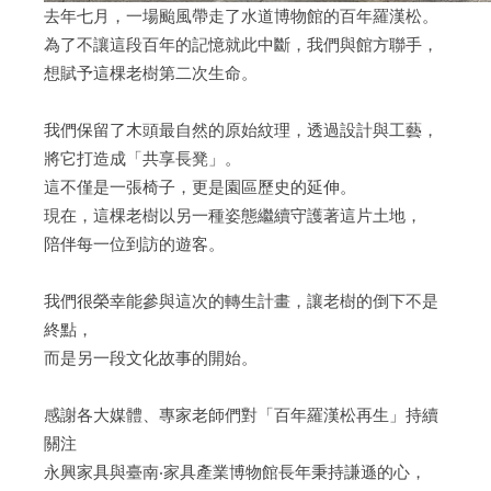
去年七月，一場颱風帶走了水道博物館的百年羅漢松。
為了不讓這段百年的記憶就此中斷，我們與館方聯手，
想賦予這棵老樹第二次生命。
我們保留了木頭最自然的原始紋理，透過設計與工藝，
將它打造成「共享長凳」。
這不僅是一張椅子，更是園區歷史的延伸。
現在，這棵老樹以另一種姿態繼續守護著這片土地，
陪伴每一位到訪的遊客。
我們很榮幸能參與這次的轉生計畫，讓老樹的倒下不是
終點，
而是另一段文化故事的開始。
感謝各大媒體、專家老師們對「百年羅漢松再生」持續
關注
永興家具與臺南‧家具產業博物館長年秉持謙遜的心，