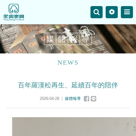
主選單
永興事業
網站地圖
媒
體
報
導
最新消息
產品介紹
NEWS
空間案例
百年羅漢松再生、延續百年的陪伴
聯絡我們
2026-04-28
媒體報導