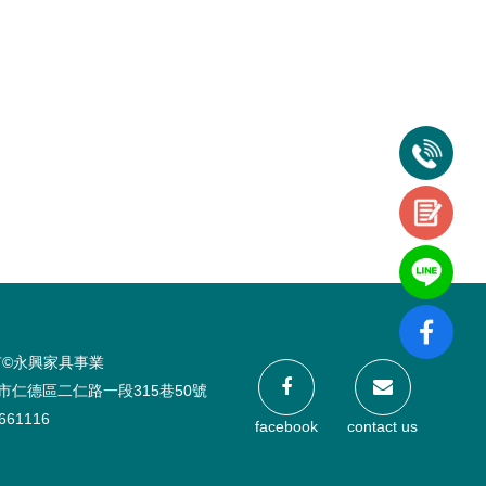
有©永興家具事業
市仁德區二仁路一段315巷50號
2661116
facebook
contact us