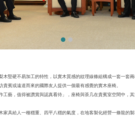
梨木堅硬不易加工的特性，以實木質感的紋理線條組構成一套一套兩
訪貴賓或遠道而來的國際友人提供一個最有感覺的實木座椅。
作工藝，值得被讚賞與認真看待」，座椅與茶几在貴賓室空間中，其
木家具給人一種穩重、四平八穩的氣度，在地客製化經營一條龍的製