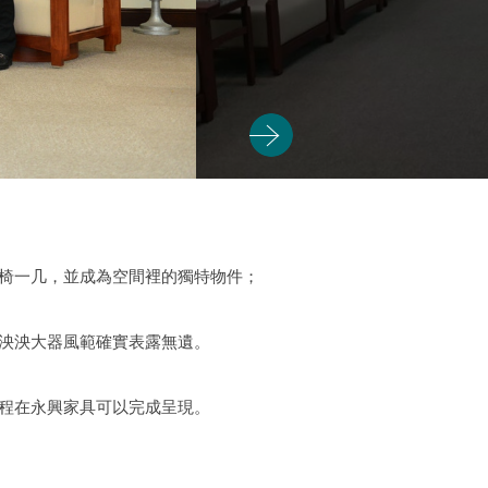
椅一几，並成為空間裡的獨特物件；
泱泱大器風範確實表露無遺。
程在永興家具可以完成呈現。