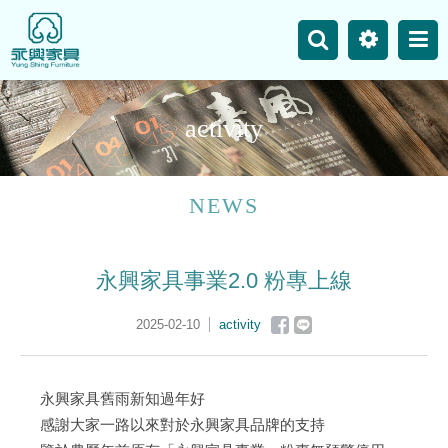
主選單
Business
Site Map
a
c
t
i
v
i
t
y
News
Product
NEWS
Our Works
永興家具事業2.0 粉專上線
Contact Us
2025-02-10
activity
永興家具舊雨新知過年好
感謝大家一路以來對於永興家具品牌的支持