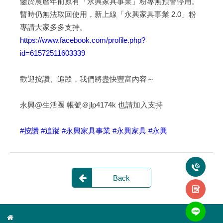
鑒於農曆年前原有「永興家具事業」粉專無預警停用。
暫時仍無法取回使用，新上線「永興家具事業 2.0」粉
專請大家多多支持。
https://www.facebook.com/profile.php?
id=61572511603339
歡迎按讚、追蹤，我們將盡快豐富內容～
永興@生活圈 帳號＠jlp4174k 也請加入支持
#按讚
#追蹤
#永興家具事業
#永興家具
#永興
Back