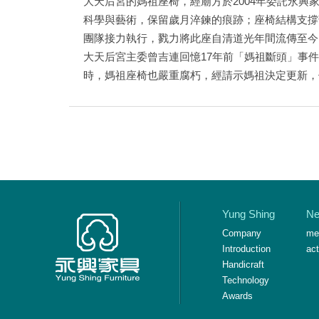
大天后宮的媽祖座椅，經廟方於2004年委託永
科學與藝術，保留歲月淬鍊的痕跡；座椅結構支撐
團隊接力執行，戮力將此座自清道光年間流傳至今
大天后宮主委曾吉連回憶17年前「媽祖斷頭」事
時，媽祖座椅也嚴重腐朽，經請示媽祖決定更新，
Yung Shing
N
Company
me
Introduction
act
Handicraft
Technology
Awards