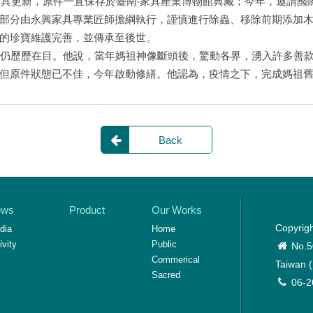
興家具更新，原件一直保存於臺南‧家具產業博物館典藏；今年，邀請
部分由永興家具專業匠師擔綱執行，謹慎進行除蟲、移除前期添加木
的珍寶維護完善，並傳承至後世。
件仍歷歷在目。他說，當年媽祖神像斷頭後，驚動各界，湧入許多善
但原件狀態已不佳，今年啟動修繕。他認為，疫情之下，完成媽祖
Back
ews
Product
Our Works
Copyrigh
dia
Home
ivity
Public
No.5
Commerical
Taiwan (
Sacred
06-2